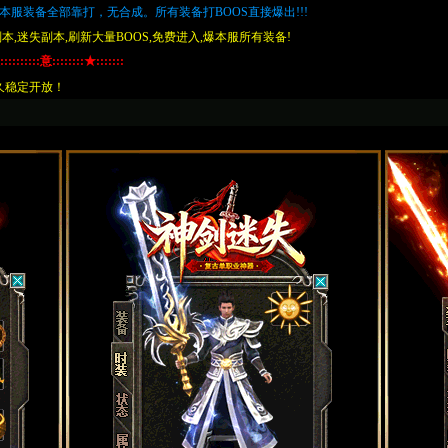
本服装备全部靠打，无合成。所有装备打BOOS直接爆出!!!
本,迷失副本,刷新大量BOOS,免费进入,爆本服所有装备!
::::::::::意::::::::★:::::::
久稳定开放！